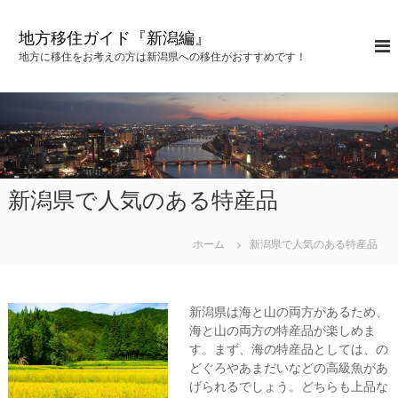
コ
ン
地方移住ガイド『新潟編』
テ
地方に移住をお考えの方は新潟県への移住がおすすめです！
ン
ツ
へ
ス
キ
ッ
プ
新潟県で人気のある特産品
ホーム
新潟県で人気のある特産品
新潟県は海と山の両方があるため、
海と山の両方の特産品が楽しめま
す。まず、海の特産品としては、の
どぐろやあまだいなどの高級魚があ
げられるでしょう。どちらも上品な