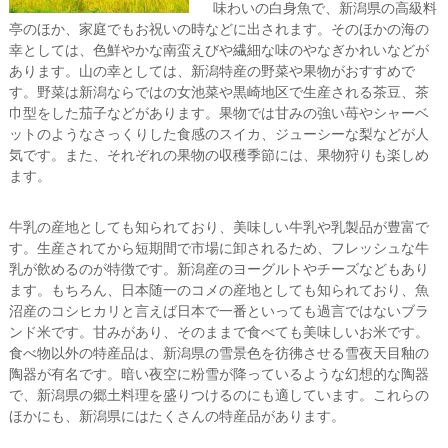
味わいの白身魚で、新潟県の高級料
亭のほか、家庭でもお祝いの時などに出されます。そのほかの海の
幸としては、色鮮やかな南蛮えびや繊細な味のやなぎかれいなどが
あります。山の幸としては、新潟特産の野菜や果物がおすすめで
す。野菜は新潟ならではの女池菜や黒崎地区で生産される茶豆、茶
巾型をした茄子などがあります。果物では甘みの強い苺やシャーベ
ットのようなさっくりした食感のスイカ、ジューシーな梨などが人
気です。また、それぞれの果物の収穫季節には、果物狩りも楽しめ
ます。
牛乳の産地としても知られており、美味しい牛乳や乳製品が豊富で
す。生産されてから短期間で市場に卸されるため、フレッシュな牛
乳が飲めるのが特徴です。新潟産のヨーグルトやチーズなどもあり
ます。もちろん、日本随一のコメの産地としても知られており、魚
沼産のコシヒカリと言えば日本で一番といっても過言ではないブラ
ンド米です。甘みがあり、そのままで食べても美味しいお米です。
食べ物以外の特産品は、新潟県の雪景色を彷彿させる雪夜天目釉の
陶器が有名です。暗い夜空に粉雪が降っているような幻想的な陶器
で、新潟県の郷土料理を盛りつけるのにも適しています。これらの
ほかにも、新潟県にはたくさんの特産品があります。